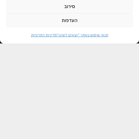
לפרטים נוספים
סירוב
העדפות
תנאי שימוש באתר "יוצאים לשינוי"
מדיניות הפרטיות
הקו הירוק
מכינת קדם צבאית
הכשרות מקצועיות
לפני השירות - מכינה קד"צ טכנולוגית | אחרי השירות - הכשרות
קצרות להייטק בשיתוף חברות, ובסיום השתלבות אצלן בעבודה.
לפרטים נוספים
הקו הצהוב